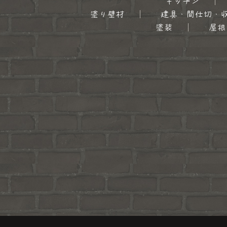
キッチン
塗り壁材
建具・間仕切・
塗装
屋根