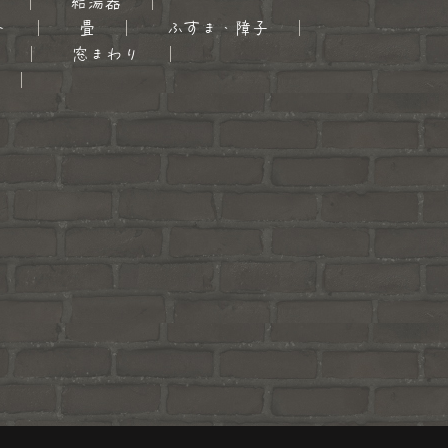
給湯器
ト
畳
ふすま・障子
関
窓まわり