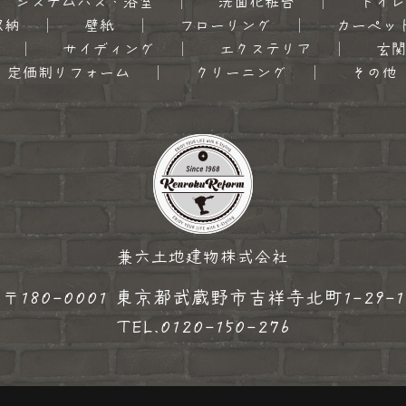
システムバス・浴室
洗面化粧台
トイレ
収納
壁紙
フローリング
カーペッ
サイディング
エクステリア
玄
定価制リフォーム
クリーニング
その他
兼六土地建物株式会社
〒180-0001 東京都武蔵野市吉祥寺北町1-29-1
TEL.
0120-150-276