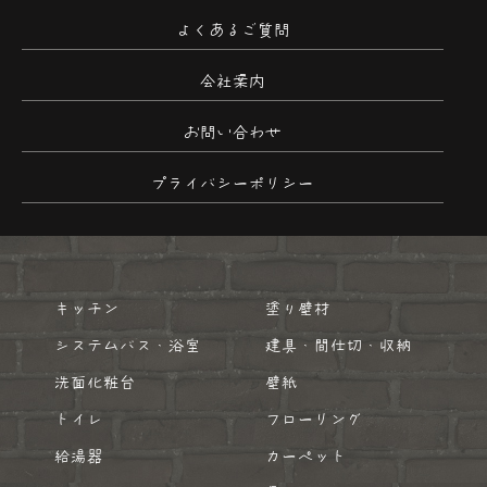
よくあるご質問
会社案内
お問い合わせ
プライバシーポリシー
キッチン
塗り壁材
システムバス・浴室
建具・間仕切・収納
洗面化粧台
壁紙
トイレ
フローリング
給湯器
カーペット