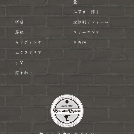
畳
ふすま・障子
塗装
定価制リフォーム
屋根
クリーニング
サイディング
その他
エクステリア
玄関
窓まわり