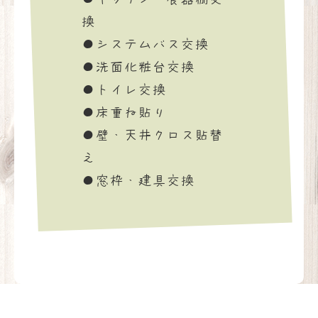
換
●システムバス交換
●洗面化粧台交換
●トイレ交換
●床重ね貼り
●壁・天井クロス貼替
え
●窓枠・建具交換