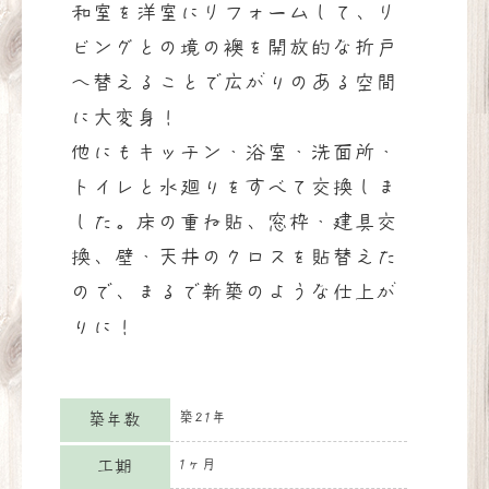
和室を洋室にリフォームして、リ
ビングとの境の襖を開放的な折戸
へ替えることで広がりのある空間
に大変身！
他にもキッチン・浴室・洗面所・
トイレと水廻りをすべて交換しま
した。床の重ね貼、窓枠・建具交
換、壁・天井のクロスを貼替えた
ので、まるで新築のような仕上が
りに！
築21年
築年数
1ヶ月
工期