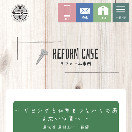
MENU
REFORM CASE
リフォーム事例
～ リビングと和室をつながりのあ
る広い空間へ ～
東京都 東村山市 T様邸