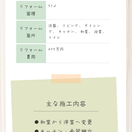
51㎡
リフォーム
面積
洗面
リビング
ダイニン
リフォーム
グ
キッチン
和室
浴室
箇所
トイレ
455万円
リフォーム
費用
主な施工内容
●和室から洋室へ変更
●キッチン・食器棚交