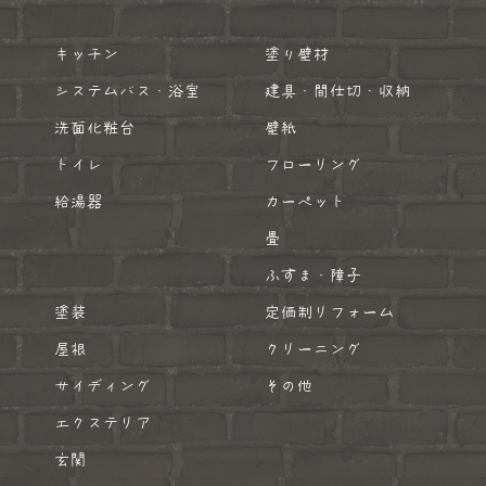
キッチン
塗り壁材
システムバス・浴室
建具・間仕切・収納
洗面化粧台
壁紙
トイレ
フローリング
給湯器
カーペット
畳
ふすま・障子
塗装
定価制リフォーム
屋根
クリーニング
サイディング
その他
エクステリア
玄関