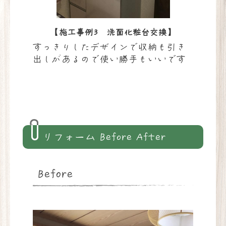
換】
【施工事例3 洗面化粧台交換】
大理
すっきりしたデザインで収納も引き
クロ
仕様
出しがあるので使い勝手もいいです
のピ
なり
て、
しい
リフォーム Before After
Before